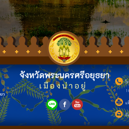
โ
1
ธยา
แ
อี