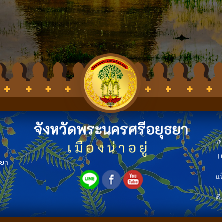
โ
1
ธยา
แ
อี